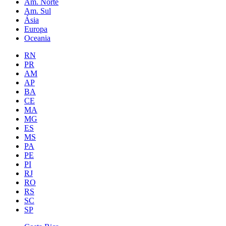
Am. Norte
Am. Sul
Ásia
Europa
Oceania
RN
PR
AM
AP
BA
CE
MA
MG
ES
MS
PA
PE
PI
RJ
RO
RS
SC
SP