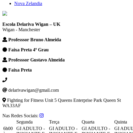
Nova Zelandia
Escola Delariva Wigan – UK
Wigan - Manchester
Professsor Bruno Almeida
Faixa Preta 4º Grau
Professsor Gustavo Almeida
Faixa Preta
delarivawigan@gmail.com
Fighting for Fitness Unit 5 Queens Enterprise Park Queen St
WA33AF
Nas Redes Sociais:
Segunda
Terça
Quarta
Quinta
6h00
GI ADULTO -
GI ADULTO -
GI ADULTO -
GI ADUL