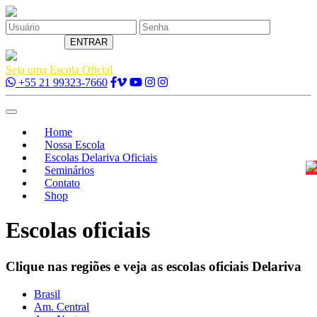
Esqueci
minha senha
ENTRAR
Seja uma Escola Oficial
+55 21 99323-7660
Toggle
navigation
Home
Nossa Escola
Escolas Delariva Oficiais
Seminários
Contato
Shop
Escolas oficiais
Clique nas regiões e veja as escolas oficiais Delariva
Brasil
Am. Central