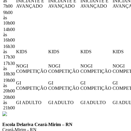
às
INICIANTE E
INICIANTE E
INICIANTE E
INICIAN
7h00
AVANÇADO
AVANÇADO
AVANÇADO
AVANÇ
9h00
às
10h00
14h00
às
16h00
16h30
às
KIDS
KIDS
KIDS
KIDS
17h30
17h30
NOGI
NOGI
NOGI
NOGI
às
COMPETIÇÃO
COMPETIÇÃO
COMPETIÇÃO
COMPE
18h30
19h00
GI
GI
GI
GI
às
COMPETIÇÃO
COMPETIÇÃO
COMPETIÇÃO
COMPE
20h00
20h00
às
GI ADULTO
GI ADULTO
GI ADULTO
GI ADU
21h00
Escola Delariva Ceará-Mirim – RN
Ceará-Mirim - RN