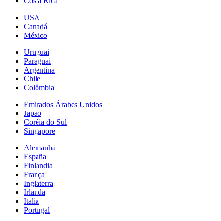
Costa Rica
USA
Canadá
México
Uruguai
Paraguai
Argentina
Chile
Colômbia
Emirados Árabes Unidos
Japão
Coréia do Sul
Singapore
Alemanha
España
Finlandia
França
Inglaterra
Irlanda
Italia
Portugal