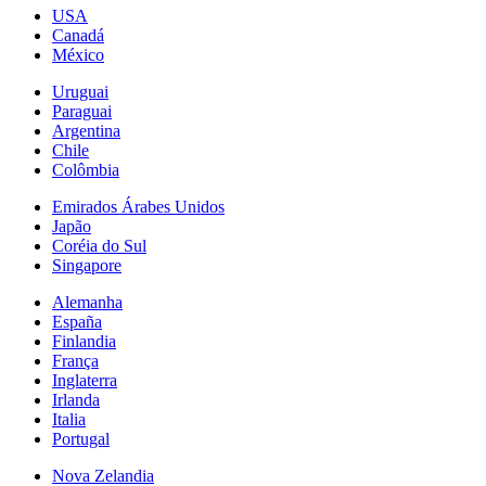
USA
Canadá
México
Uruguai
Paraguai
Argentina
Chile
Colômbia
Emirados Árabes Unidos
Japão
Coréia do Sul
Singapore
Alemanha
España
Finlandia
França
Inglaterra
Irlanda
Italia
Portugal
Nova Zelandia