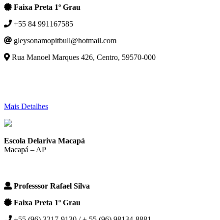
Faixa Preta 1º Grau
+55 84 991167585
gleysonamopitbull@hotmail.com
Rua Manoel Marques 426, Centro, 59570-000
Mais Detalhes
Escola Delariva Macapá
Macapá – AP
Professsor Rafael Silva
Faixa Preta 1º Grau
+55 (96) 3217-9130 / + 55 (96) 98134-8881