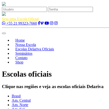
Esqueci 
Seja uma Escola Oficial
+55 21 99323-7660
Toggle
navigation
Home
Nossa Escola
Escolas Delariva Oficiais
Seminários
Contato
Shop
Escolas oficiais
Clique nas regiões e veja as escolas oficiais Delariva
Brasil
Am. Central
Am. Norte