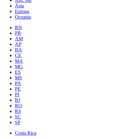
Am. Sul
Ásia
Europa
Oceania
RN
PR
AM
AP
BA
CE
MA
MG
ES
MS
PA
PE
PI
RJ
RO
RS
SC
SP
Costa Rica