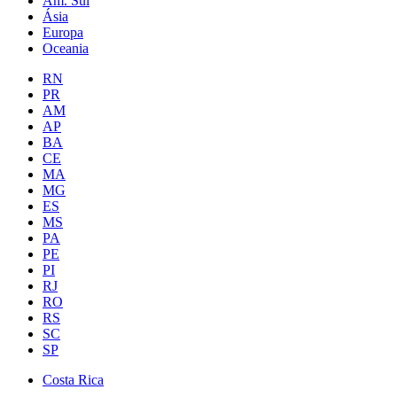
Am. Sul
Ásia
Europa
Oceania
RN
PR
AM
AP
BA
CE
MA
MG
ES
MS
PA
PE
PI
RJ
RO
RS
SC
SP
Costa Rica