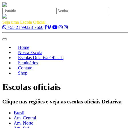
Esqueci 
Seja uma Escola Oficial
+55 21 99323-7660
Toggle
navigation
Home
Nossa Escola
Escolas Delariva Oficiais
Seminários
Contato
Shop
Escolas oficiais
Clique nas regiões e veja as escolas oficiais Delariva
Brasil
Am. Central
Am. Norte