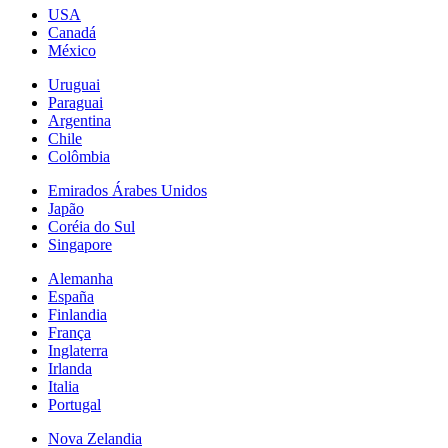
USA
Canadá
México
Uruguai
Paraguai
Argentina
Chile
Colômbia
Emirados Árabes Unidos
Japão
Coréia do Sul
Singapore
Alemanha
España
Finlandia
França
Inglaterra
Irlanda
Italia
Portugal
Nova Zelandia